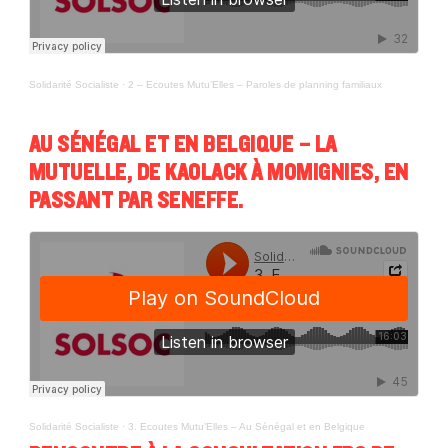
Solidarité Socialiste
·
2 – Ecoutes Mutu’Elles – Paroles de planning familiaux
AU SÉNÉGAL ET EN BELGIQUE – LA
MUTUELLE, DE KAOLACK À MOMIGNIES, EN
PASSANT PAR SENEFFE.
Solidarité Socialiste
·
3. Ecoutes Mutu’Elles – Au Sénégal et en Belgique